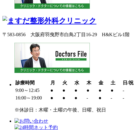
〒583-0856 大阪府羽曳野市白鳥2丁目16-29 H&Kビル1階
診療時間
月
火
水
木
金
土
日/祝
9:00～12:45
●
●
●
●
●
●
-
16:00～19:00
●
●
●
-
●
-
-
※休診日：木曜・土曜の午後、日曜、祝日