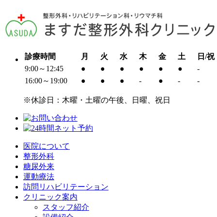
診療時間
月
火
水
木
金
土
日/祝
9:00～12:45
●
●
●
●
●
●
-
16:00～19:00
●
●
●
-
●
-
-
※休診日：木曜・土曜の午後、日曜、祝日
医院について
整形外科
糖尿外来
運動療法
訪問リハビリテーション
クリニック案内
スタッフ紹介