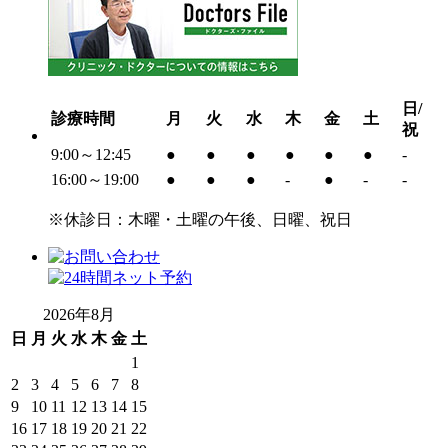
日/
診療時間
月
火
水
木
金
土
祝
9:00～12:45
●
●
●
●
●
●
-
16:00～19:00
●
●
●
-
●
-
-
※休診日：木曜・土曜の午後、日曜、祝日
2026年8月
日
月
火
水
木
金
土
1
2
3
4
5
6
7
8
9
10
11
12
13
14
15
16
17
18
19
20
21
22