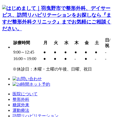
日/
診療時間
月
火
水
木
金
土
祝
9:00～12:45
●
●
●
●
●
●
-
16:00～19:00
●
●
●
-
●
-
-
※休診日：木曜・土曜の午後、日曜、祝日
医院について
整形外科
糖尿外来
運動療法
訪問リハビリテーション