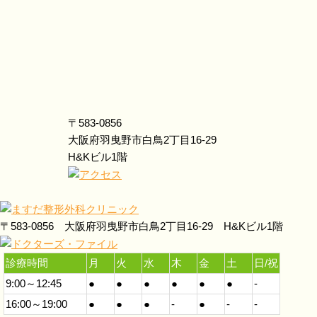
〒583-0856
大阪府羽曳野市白鳥2丁目16-29
H&Kビル1階
〒583-0856 大阪府羽曳野市白鳥2丁目16-29 H&Kビル1階
診療時間
月
火
水
木
金
土
日/祝
9:00～12:45
●
●
●
●
●
●
-
16:00～19:00
●
●
●
-
●
-
-