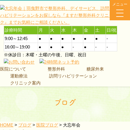
メニュー
診療時間
月
火
水
木
金
土
日/祝
9:00～12:45
●
●
●
●
●
●
-
16:00～19:00
●
●
●
-
●
-
-
※休診日：木曜・土曜の午後、日曜、祝日
医院について
整形外科
糖尿外来
運動療法
訪問リハビリテーション
クリニック案内
ブログ
HOME
>
ブログ
>
医院ブログ
>
大忘年会