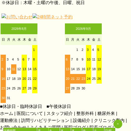
※休診日：木曜・土曜の午後、日曜、祝日
2026年8月
2026年9月
日
月
火
水
木
金
土
日
月
火
水
木
金
土
1
1
2
3
4
5
2
3
4
5
6
7
8
6
7
8
9
10
11
12
9
10
11
12
13
14
15
13
14
15
16
17
18
19
16
17
18
19
20
21
22
20
21
22
23
24
25
26
23
24
25
26
27
28
29
27
28
29
30
30
31
■
休診日・臨時休診日
■
午後休診日
ホーム
医院について
スタッフ紹介
整形外科
糖尿外来
運動療法
訪問リハビリテーション
設備紹介
クリニック案内
×
お問い合わせ
よくあるご質問
医院ブログ
院長ブログ
診療時間
月
火
水
木
金
土
日/祝